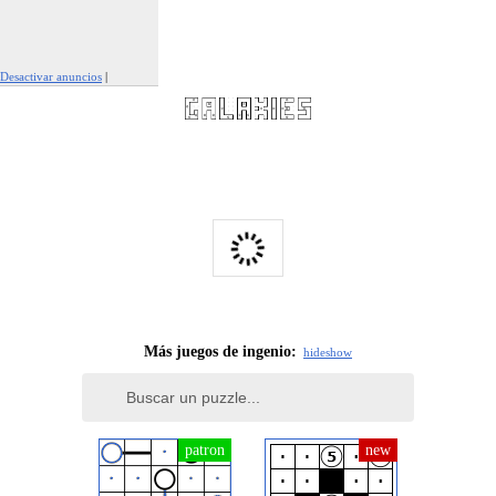
Desactivar anuncios
|
Denunciar este anuncio
Más juegos de ingenio:
hide
show