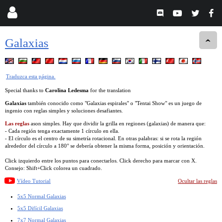
Galaxias
Traduzca esta página.
Special thanks to
Carolina Ledesma
for the translation
Galaxias
también conocido como "Galaxias espirales" o "Tentai Show" es un juego de
ingenio con reglas simples y soluciones desafiantes.
Las reglas
ason simples. Hay que dividir la grilla en regiones (galaxias) de manera que:
- Cada región tenga exactamente 1 círculo en ella.
- El círculo es el centro de su simetría rotacional. En otras palabras: si se rota la región
alrededor del círculo a 180° se debería obtener la misma forma, posición y orientación.
Click izquierdo entre los puntos para conectarlos. Click derecho para marcar con X.
Consejo: Shift+Click colorea un cuadrado.
Vídeo Tutorial
Ocultar las reglas
5x5 Normal Galaxias
5x5 Difícil Galaxias
7x7 Normal Galaxias