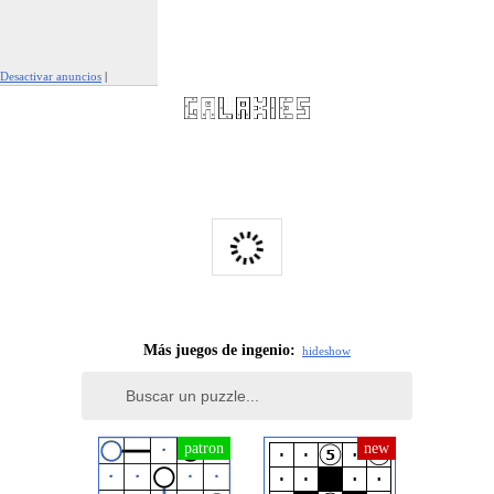
Desactivar anuncios
|
Denunciar este anuncio
Más juegos de ingenio:
hide
show