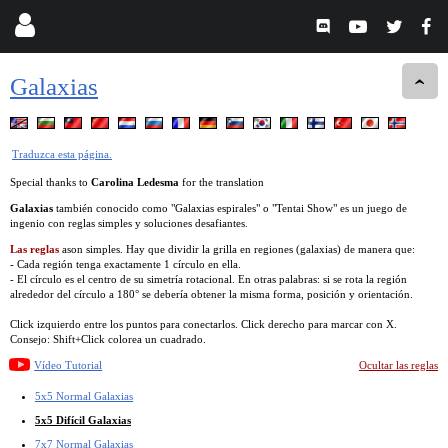
Galaxias
Traduzca esta página.
Special thanks to
Carolina Ledesma
for the translation
Galaxias
también conocido como "Galaxias espirales" o "Tentai Show" es un juego de
ingenio con reglas simples y soluciones desafiantes.
Las reglas
ason simples. Hay que dividir la grilla en regiones (galaxias) de manera que:
- Cada región tenga exactamente 1 círculo en ella.
- El círculo es el centro de su simetría rotacional. En otras palabras: si se rota la región
alrededor del círculo a 180° se debería obtener la misma forma, posición y orientación.
Click izquierdo entre los puntos para conectarlos. Click derecho para marcar con X.
Consejo: Shift+Click colorea un cuadrado.
Vídeo Tutorial
Ocultar las reglas
5x5 Normal Galaxias
5x5 Difícil Galaxias
7x7 Normal Galaxias